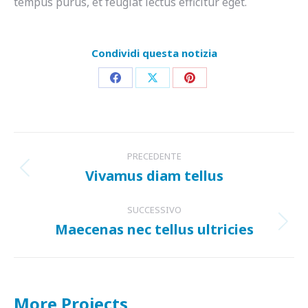
tempus purus, et feugiat lectus efficitur eget.
Condividi questa notizia
Condividi
Condividi
Condividi
su
su
su
Facebook
X
Pinterest
Project
PRECEDENTE
navigation
Vivamus diam tellus
Previous
project:
SUCCESSIVO
Maecenas nec tellus ultricies
Next
project:
More Projects