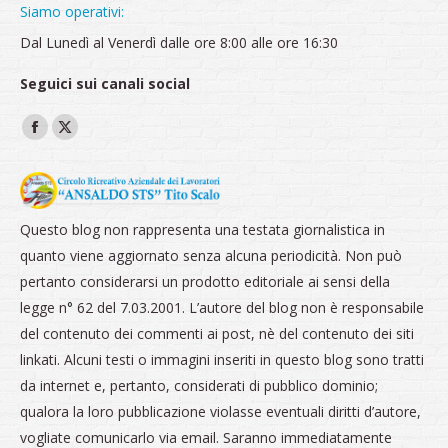
Siamo operativi:
Dal Lunedì al Venerdì dalle ore 8:00 alle ore 16:30
Seguici sui canali social
Ci puoi trovare su:
Facebook
X
page
page
opens
opens
in
in
Questo blog non rappresenta una testata giornalistica in
new
new
quanto viene aggiornato senza alcuna periodicità. Non può
window
window
pertanto considerarsi un prodotto editoriale ai sensi della
legge n° 62 del 7.03.2001. L’autore del blog non è responsabile
del contenuto dei commenti ai post, nè del contenuto dei siti
linkati. Alcuni testi o immagini inseriti in questo blog sono tratti
da internet e, pertanto, considerati di pubblico dominio;
qualora la loro pubblicazione violasse eventuali diritti d’autore,
vogliate comunicarlo via email. Saranno immediatamente