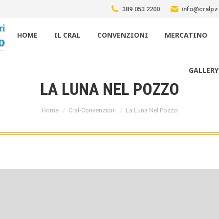
389.053 2200
info@cralpz-
HOME
IL CRAL
CONVENZIONI
MERCATINO
GALLERY
LA LUNA NEL POZZO
Tu sei qui:
Home
Cral-Convenzioni
La Luna Nel Pozzo