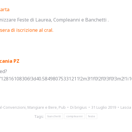
carta
anizzare Feste di Laurea, Compleanni e Banchetti .
era di iscrizione al cral.
ucania PZ
ed?
2816108306!3d40.58498075331211!2m3!1f0!2f0!3f0!3m2!1i1
al-Convenzioni
,
Mangiare e Bere
,
Pub
Di
brigius
31 Luglio 2019
Lasci
Tags:
banchetti
compleanni
feste