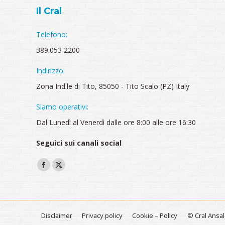
Il Cral
Telefono:
389.053 2200
Indirizzo:
Zona Ind.le di Tito, 85050 - Tito Scalo (PZ) Italy
Siamo operativi:
Dal Lunedì al Venerdì dalle ore 8:00 alle ore 16:30
Seguici sui canali social
Ci puoi trovare su:
Facebook
X
page
page
opens
opens
in
in
Disclaimer
Privacy policy
Cookie – Policy
© Cral Ansal
new
new