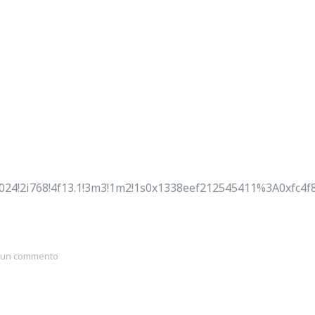
024!2i768!4f13.1!3m3!1m2!1s0x1338eef212545411%3A0xfc4f8
a un commento