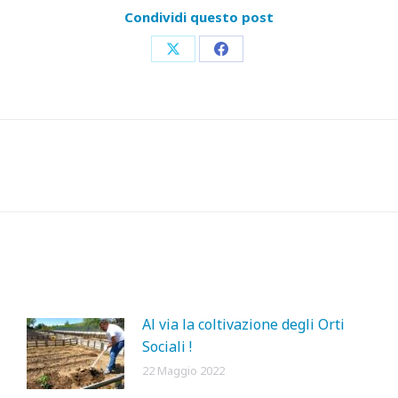
Condividi questo post
Condividi
Condividi
su
su
X
Facebook
Prossimo
post:
Al via la coltivazione degli Orti
Sociali !
22 Maggio 2022