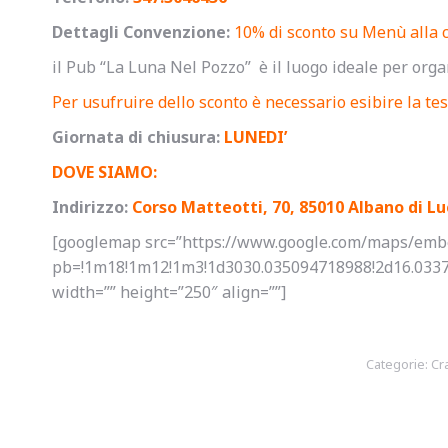
Dettagli Convenzione:
10% di sconto su Menù alla 
il Pub “La Luna Nel Pozzo” è il luogo ideale per org
Per usufruire dello sconto è necessario esibire la tess
Giornata di chiusura:
LUNEDI’
DOVE SIAMO:
Indirizzo:
Corso Matteotti, 70, 85010 Albano di L
[googlemap src=”https://www.google.com/maps/emb
pb=!1m18!1m12!1m3!1d3030.035094718988!2d16.03371
width=”” height=”250″ align=””]
Categorie:
Cr