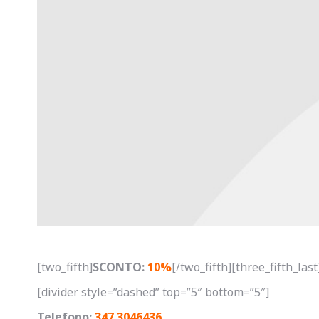
[two_fifth]
SCONTO:
10%
[/two_fifth][three_fifth_last
[divider style=”dashed” top=”5″ bottom=”5″]
Telefono:
347.3046436