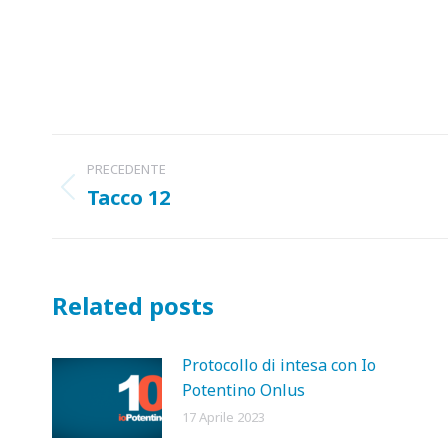
Naviga
PRECEDENTE
tra
Tacco 12
Post
precedente:
i
post
Related posts
Protocollo di intesa con Io
Potentino Onlus
17 Aprile 2023