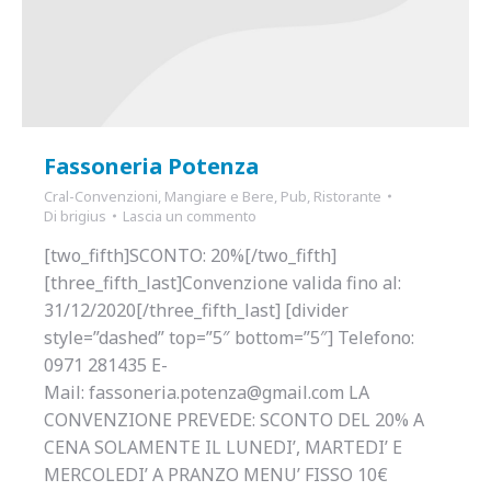
Fassoneria Potenza
Cral-Convenzioni
,
Mangiare e Bere
,
Pub
,
Ristorante
Di
brigius
Lascia un commento
[two_fifth]SCONTO: 20%[/two_fifth]
[three_fifth_last]Convenzione valida fino al:
31/12/2020[/three_fifth_last] [divider
style=”dashed” top=”5″ bottom=”5″] Telefono:
0971 281435 E-
Mail: fassoneria.potenza@gmail.com LA
CONVENZIONE PREVEDE: SCONTO DEL 20% A
CENA SOLAMENTE IL LUNEDI’, MARTEDI’ E
MERCOLEDI’ A PRANZO MENU’ FISSO 10€