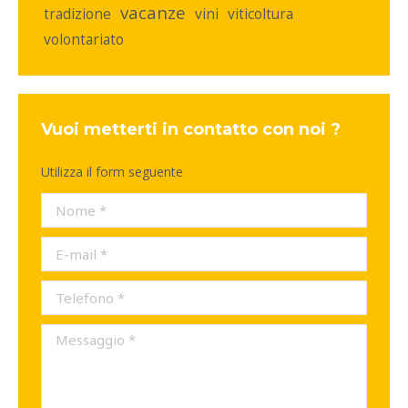
vacanze
tradizione
vini
viticoltura
volontariato
Vuoi metterti in contatto con noi ?
Utilizza il form seguente
Nome *
E-mail *
Telefono *
Messaggio *