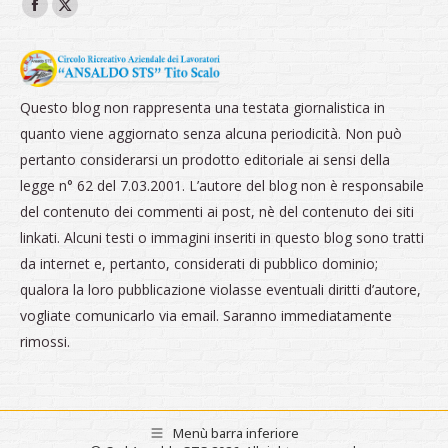
Ci puoi trovare su:
Facebook
X
page
page
opens
opens
in
in
Questo blog non rappresenta una testata giornalistica in
new
new
quanto viene aggiornato senza alcuna periodicità. Non può
window
window
pertanto considerarsi un prodotto editoriale ai sensi della
legge n° 62 del 7.03.2001. L’autore del blog non è responsabile
del contenuto dei commenti ai post, nè del contenuto dei siti
linkati. Alcuni testi o immagini inseriti in questo blog sono tratti
da internet e, pertanto, considerati di pubblico dominio;
qualora la loro pubblicazione violasse eventuali diritti d’autore,
vogliate comunicarlo via email. Saranno immediatamente
rimossi.
Menù barra inferiore