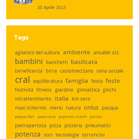
20 Aprile 2023
Tags
ambiente
aglianico del vulture
ansaldo sts
bambini
basilicata
banchetti
beneficenza
birra
castelmezzano
cena sociale
cral
famiglia
feste
equilibratura
festa
festività
fitness
giardino
ginnastica
giochi
italia
intrattenimento
km zero
onlus
maxi schermo
menù
natura
pasqua
pasqua 2021
pasticceria
peperoni cruschi
perizie
pietrapertosa
pizza
pizzeria
pneumatici
potenza
soci
tecnologia
torroncini