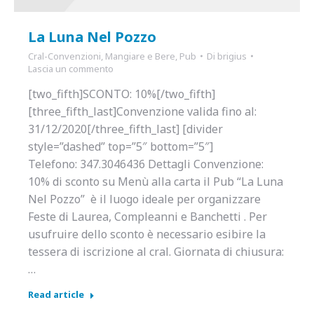
La Luna Nel Pozzo
Cral-Convenzioni
,
Mangiare e Bere
,
Pub
Di
brigius
Lascia un commento
[two_fifth]SCONTO: 10%[/two_fifth]
[three_fifth_last]Convenzione valida fino al:
31/12/2020[/three_fifth_last] [divider
style=”dashed” top=”5″ bottom=”5″]
Telefono: 347.3046436 Dettagli Convenzione:
10% di sconto su Menù alla carta il Pub “La Luna
Nel Pozzo” è il luogo ideale per organizzare
Feste di Laurea, Compleanni e Banchetti . Per
usufruire dello sconto è necessario esibire la
tessera di iscrizione al cral. Giornata di chiusura:
…
Read article