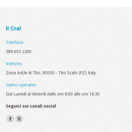
Il Cral
Telefono:
389.053 2200
Indirizzo:
Zona Ind.le di Tito, 85050 - Tito Scalo (PZ) Italy
Siamo operativi:
Dal Lunedì al Venerdì dalle ore 8:00 alle ore 16:30
Seguici sui canali social
Ci puoi trovare su:
Facebook
X
page
page