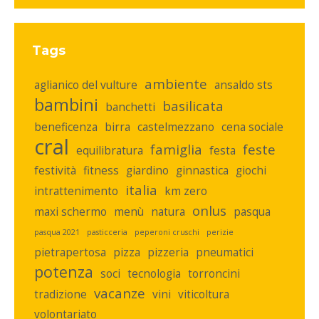
Tags
ambiente
aglianico del vulture
ansaldo sts
bambini
basilicata
banchetti
beneficenza
birra
castelmezzano
cena sociale
cral
famiglia
feste
equilibratura
festa
festività
fitness
giardino
ginnastica
giochi
italia
intrattenimento
km zero
onlus
maxi schermo
menù
natura
pasqua
pasqua 2021
pasticceria
peperoni cruschi
perizie
pietrapertosa
pizza
pizzeria
pneumatici
potenza
soci
tecnologia
torroncini
vacanze
tradizione
vini
viticoltura
volontariato