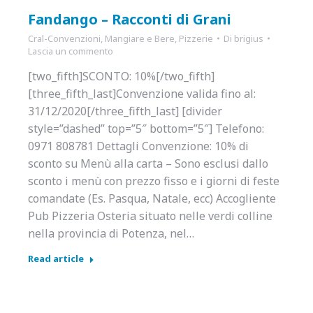
Fandango – Racconti di Grani
Cral-Convenzioni
,
Mangiare e Bere
,
Pizzerie
Di
brigius
Lascia un commento
[two_fifth]SCONTO: 10%[/two_fifth]
[three_fifth_last]Convenzione valida fino al:
31/12/2020[/three_fifth_last] [divider
style=”dashed” top=”5″ bottom=”5″] Telefono:
0971 808781 Dettagli Convenzione: 10% di
sconto su Menù alla carta – Sono esclusi dallo
sconto i menù con prezzo fisso e i giorni di feste
comandate (Es. Pasqua, Natale, ecc) Accogliente
Pub Pizzeria Osteria situato nelle verdi colline
nella provincia di Potenza, nel…
Read article