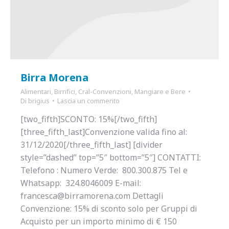
Birra Morena
Alimentari
,
Birrifici
,
Cral-Convenzioni
,
Mangiare e Bere
Di
brigius
Lascia un commento
[two_fifth]SCONTO: 15%[/two_fifth]
[three_fifth_last]Convenzione valida fino al:
31/12/2020[/three_fifth_last] [divider
style=”dashed” top=”5″ bottom=”5″] CONTATTI:
Telefono : Numero Verde: 800.300.875 Tel e
Whatsapp: 324.8046009 E-mail:
francesca@birramorena.com Dettagli
Convenzione: 15% di sconto solo per Gruppi di
Acquisto per un importo minimo di € 150