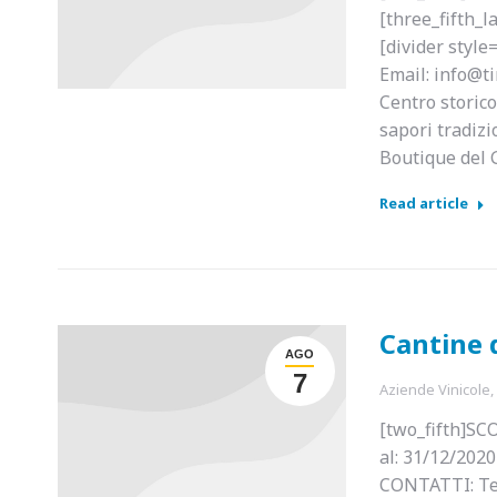
[three_fifth_l
[divider style
Email: info@t
Centro storico
sapori tradizi
Boutique del G
Read article
Cantine 
AGO
7
Aziende Vinicole
,
[two_fifth]SC
al: 31/12/2020
CONTATTI: Tel