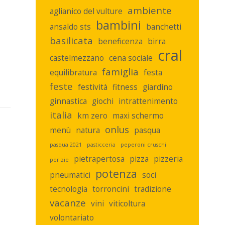
ambiente
aglianico del vulture
bambini
ansaldo sts
banchetti
basilicata
beneficenza
birra
cral
castelmezzano
cena sociale
famiglia
equilibratura
festa
feste
festività
fitness
giardino
ginnastica
giochi
intrattenimento
italia
km zero
maxi schermo
onlus
menù
natura
pasqua
pasqua 2021
pasticceria
peperoni cruschi
pietrapertosa
pizza
pizzeria
perizie
potenza
pneumatici
soci
tecnologia
torroncini
tradizione
vacanze
vini
viticoltura
volontariato