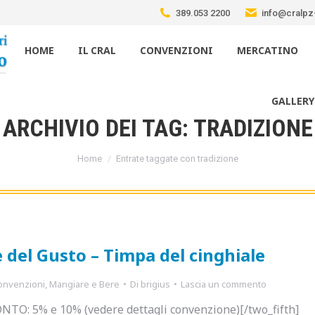
389.053 2200
info@cralpz-
HOME
IL CRAL
CONVENZIONI
MERCATINO
GALLERY
ARCHIVIO DEI TAG:
TRADIZIONE
Tu sei qui:
Home
Entrate taggate con tradizione
 del Gusto – Timpa del cinghiale
onvenzioni
,
Mangiare e Bere
Di
brigius
Lascia un commento
ONTO: 5% e 10% (vedere dettagli convenzione)[/two_fifth]