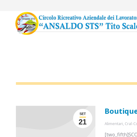
Boutique
SET
21
Alimentari
,
Cral-C
[two_fifth]SC