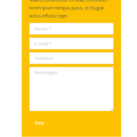
lorem ipsum tempus purus, et feugiat
lectus efficitur eget.
Nome *
E-mail *
Telefono
Messaggio
Invia