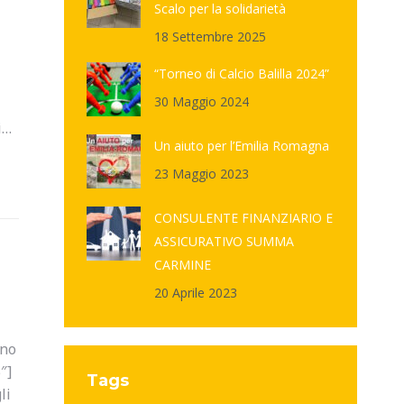
Scalo per la solidarietà
18 Settembre 2025
“Torneo di Calcio Balilla 2024”
30 Maggio 2024
i…
Un aiuto per l’Emilia Romagna
23 Maggio 2023
CONSULENTE FINANZIARIO E
ASSICURATIVO SUMMA
CARMINE
20 Aprile 2023
ino
″]
Tags
li