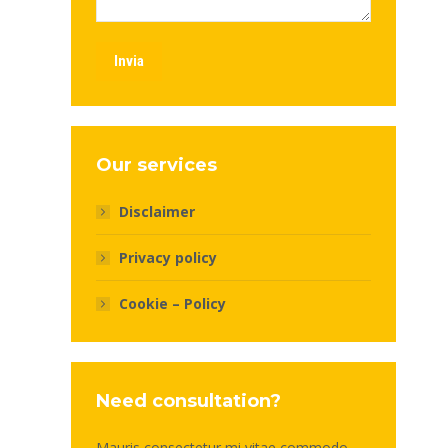
Invia
Our services
Disclaimer
Privacy policy
Cookie – Policy
Need consultation?
Mauris consectetur mi vitae commodo -