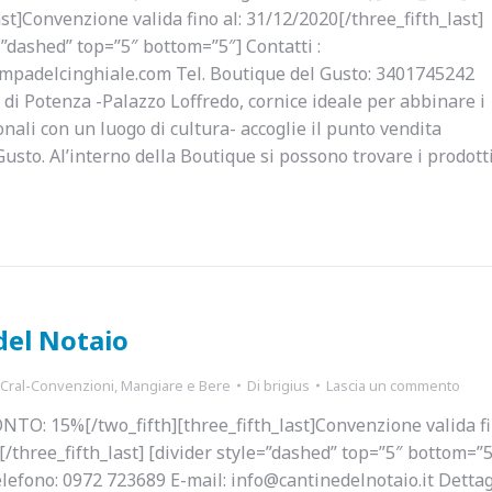
ast]Convenzione valida fino al: 31/12/2020[/three_fifth_last]
=”dashed” top=”5″ bottom=”5″] Contatti :
impadelcinghiale.com Tel. Boutique del Gusto: 3401745242
 di Potenza -Palazzo Loffredo, cornice ideale per abbinare i
onali con un luogo di cultura- accoglie il punto vendita
usto. Al’interno della Boutique si possono trovare i prodott
del Notaio
Cral-Convenzioni
,
Mangiare e Bere
Di
brigius
Lascia un commento
ONTO: 15%[/two_fifth][three_fifth_last]Convenzione valida f
[/three_fifth_last] [divider style=”dashed” top=”5″ bottom=”5
efono: 0972 723689 E-mail: info@cantinedelnotaio.it Dettag