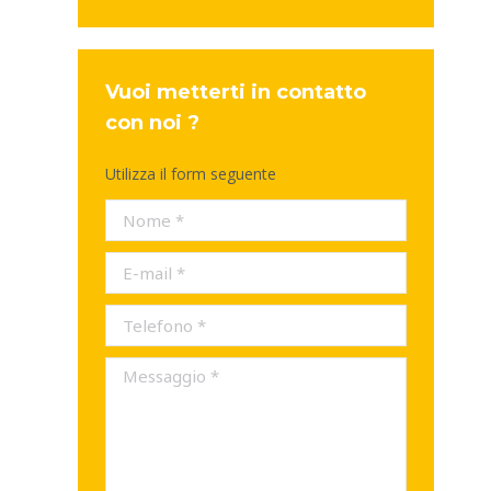
Vuoi metterti in contatto
con noi ?
Utilizza il form seguente
Nome *
E-mail *
Telefono *
Messaggio *