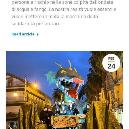
persone a rischio nelle zone colpite dall’ondata
di acqua e fango. La nostra realtà vuole esserci e
vuole mettere in moto la macchina della
solidarietà per aiutare…
Read article
FEB
24