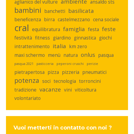
ambiente
aglianico del vulture
ansaldo sts
bambini
basilicata
banchetti
beneficenza
birra
castelmezzano
cena sociale
cral
famiglia
feste
equilibratura
festa
festività
fitness
giardino
ginnastica
giochi
italia
intrattenimento
km zero
onlus
maxi schermo
menù
natura
pasqua
pasqua 2021
pasticceria
peperoni cruschi
perizie
pietrapertosa
pizza
pizzeria
pneumatici
potenza
soci
tecnologia
torroncini
vacanze
tradizione
vini
viticoltura
volontariato
Vuoi metterti in contatto con noi ?