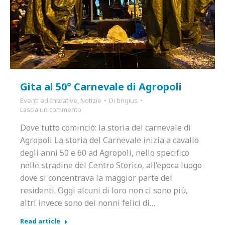
Gita al 50° Carnevale di Agropoli
Eventi ed Iniziative
,
Notizie
Di
brigius
Lascia un commento
Dove tutto cominciò: la storia del carnevale di
Agropoli La storia del Carnevale inizia a cavallo
degli anni 50 e 60 ad Agropoli, nello specifico
nelle stradine del Centro Storico, all’epoca luogo
dove si concentrava la maggior parte dei
residenti. Oggi alcuni di loro non ci sono più,
altri invece sono dei nonni felici di…
Read article