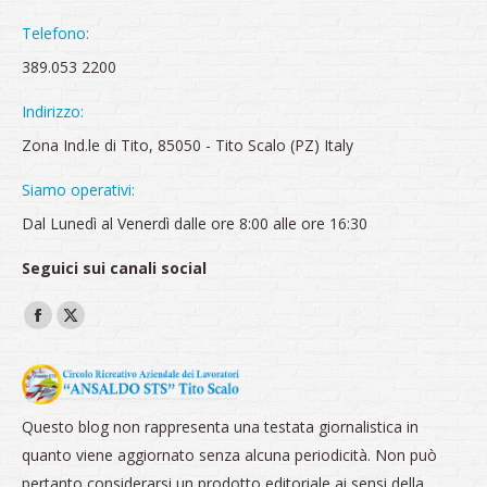
Telefono:
389.053 2200
Indirizzo:
Zona Ind.le di Tito, 85050 - Tito Scalo (PZ) Italy
Siamo operativi:
Dal Lunedì al Venerdì dalle ore 8:00 alle ore 16:30
Seguici sui canali social
Ci puoi trovare su:
Facebook
X
page
page
opens
opens
in
in
Questo blog non rappresenta una testata giornalistica in
new
new
quanto viene aggiornato senza alcuna periodicità. Non può
window
window
pertanto considerarsi un prodotto editoriale ai sensi della