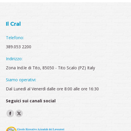
Il Cral
Telefono:
389.053 2200
Indirizzo:
Zona Ind.le di Tito, 85050 - Tito Scalo (PZ) Italy
Siamo operativi:
Dal Lunedì al Venerdì dalle ore 8:00 alle ore 16:30
Seguici sui canali social
Ci puoi trovare su:
Facebook
X
page
page