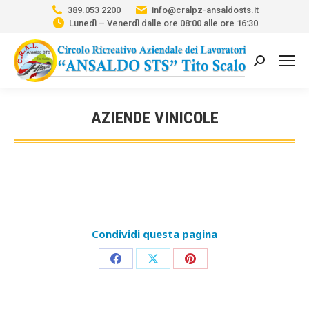
389.053 2200
info@cralpz-ansaldosts.it
Lunedì – Venerdì dalle ore 08:00 alle ore 16:30
Cerca:
AZIENDE VINICOLE
Tu sei qui:
Condividi questa pagina
Condividi
Condividi
Condividi
su
su
su