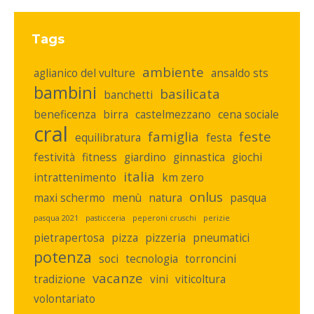
Tags
ambiente
aglianico del vulture
ansaldo sts
bambini
basilicata
banchetti
beneficenza
birra
castelmezzano
cena sociale
cral
famiglia
feste
equilibratura
festa
festività
fitness
giardino
ginnastica
giochi
italia
intrattenimento
km zero
onlus
maxi schermo
menù
natura
pasqua
pasqua 2021
pasticceria
peperoni cruschi
perizie
pietrapertosa
pizza
pizzeria
pneumatici
potenza
soci
tecnologia
torroncini
vacanze
tradizione
vini
viticoltura
volontariato