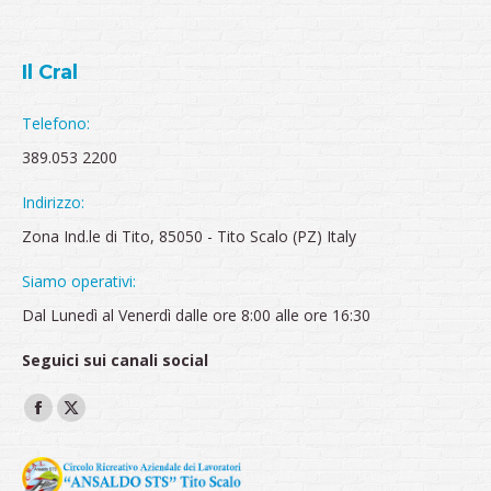
Il Cral
Telefono:
389.053 2200
Indirizzo:
Zona Ind.le di Tito, 85050 - Tito Scalo (PZ) Italy
Siamo operativi:
Dal Lunedì al Venerdì dalle ore 8:00 alle ore 16:30
Seguici sui canali social
Ci puoi trovare su:
Facebook
X
page
page
opens
opens