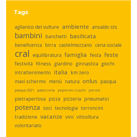
Tags
ambiente
aglianico del vulture
ansaldo sts
bambini
basilicata
banchetti
beneficenza
birra
castelmezzano
cena sociale
cral
famiglia
feste
equilibratura
festa
festività
fitness
giardino
ginnastica
giochi
italia
intrattenimento
km zero
onlus
maxi schermo
menù
natura
pasqua
pasqua 2021
pasticceria
peperoni cruschi
perizie
pietrapertosa
pizza
pizzeria
pneumatici
potenza
soci
tecnologia
torroncini
vacanze
tradizione
vini
viticoltura
volontariato