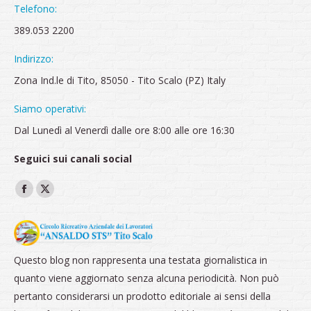
Telefono:
389.053 2200
Indirizzo:
Zona Ind.le di Tito, 85050 - Tito Scalo (PZ) Italy
Siamo operativi:
Dal Lunedì al Venerdì dalle ore 8:00 alle ore 16:30
Seguici sui canali social
Ci puoi trovare su:
Facebook
X
page
page
opens
opens
in
in
Questo blog non rappresenta una testata giornalistica in
new
new
quanto viene aggiornato senza alcuna periodicità. Non può
window
window
pertanto considerarsi un prodotto editoriale ai sensi della