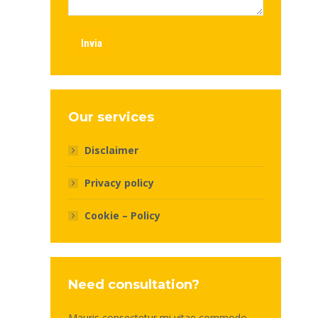
Invia
Our services
Disclaimer
Privacy policy
Cookie – Policy
Need consultation?
Mauris consectetur mi vitae commodo -