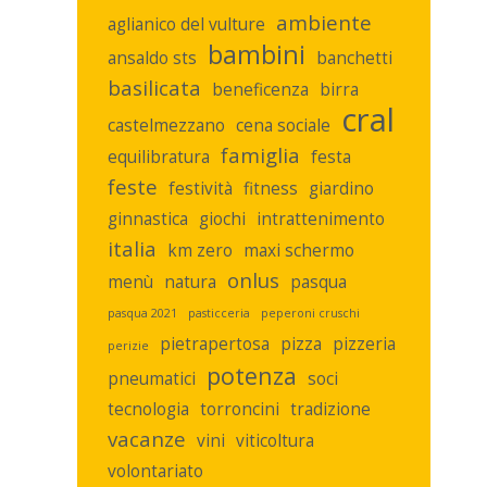
ambiente
aglianico del vulture
bambini
ansaldo sts
banchetti
basilicata
beneficenza
birra
cral
castelmezzano
cena sociale
famiglia
equilibratura
festa
feste
festività
fitness
giardino
ginnastica
giochi
intrattenimento
italia
km zero
maxi schermo
onlus
menù
natura
pasqua
pasqua 2021
pasticceria
peperoni cruschi
pietrapertosa
pizza
pizzeria
perizie
potenza
pneumatici
soci
tecnologia
torroncini
tradizione
vacanze
vini
viticoltura
volontariato