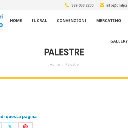
389.053 2200
info@cralpz-
HOME
IL CRAL
CONVENZIONI
MERCATINO
GALLERY
PALESTRE
Tu sei qui:
Home
Palestre
idi questa pagina