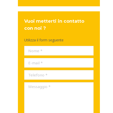
Vuoi metterti in contatto
con noi ?
Utilizza il form seguente
Nome *
E-mail *
Telefono *
Messaggio *