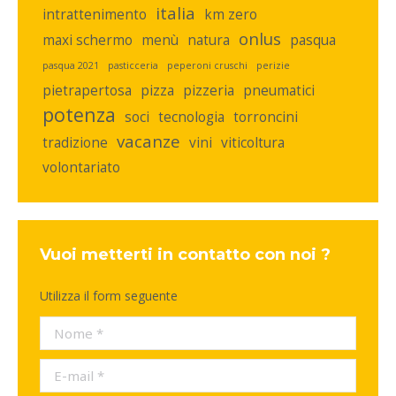
italia
intrattenimento
km zero
onlus
maxi schermo
menù
natura
pasqua
pasqua 2021
pasticceria
peperoni cruschi
perizie
pietrapertosa
pizza
pizzeria
pneumatici
potenza
soci
tecnologia
torroncini
vacanze
tradizione
vini
viticoltura
volontariato
Vuoi metterti in contatto con noi ?
Utilizza il form seguente
Nome *
E-mail *