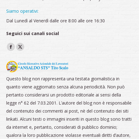
Siamo operativi:
Dal Lunedì al Venerdì dalle ore 8:00 alle ore 16:30
Seguici sui canali social
Ci puoi trovare su:
Facebook
X
page
page
opens
opens
in
in
Questo blog non rappresenta una testata giornalistica in
new
new
quanto viene aggiornato senza alcuna periodicità. Non può
window
window
pertanto considerarsi un prodotto editoriale ai sensi della
legge n° 62 del 7.03.2001. L’autore del blog non è responsabile
del contenuto dei commenti ai post, nè del contenuto dei siti
linkati. Alcuni testi o immagini inseriti in questo blog sono tratti
da internet e, pertanto, considerati di pubblico dominio;
qualora la loro pubblicazione violasse eventuali diritti d’autore,