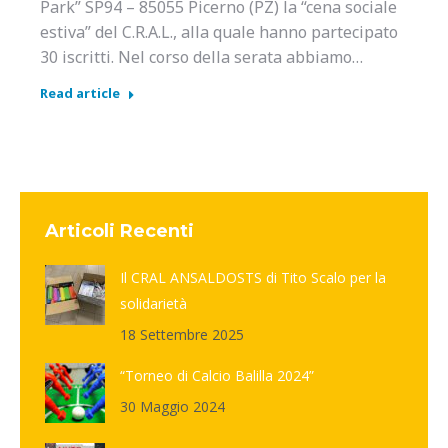
Park” SP94 – 85055 Picerno (PZ) la “cena sociale
estiva” del C.R.A.L., alla quale hanno partecipato
30 iscritti. Nel corso della serata abbiamo…
Read article
Articoli Recenti
Il CRAL ANSALDOSTS di Tito Scalo per la
solidarietà
18 Settembre 2025
“Torneo di Calcio Balilla 2024”
30 Maggio 2024