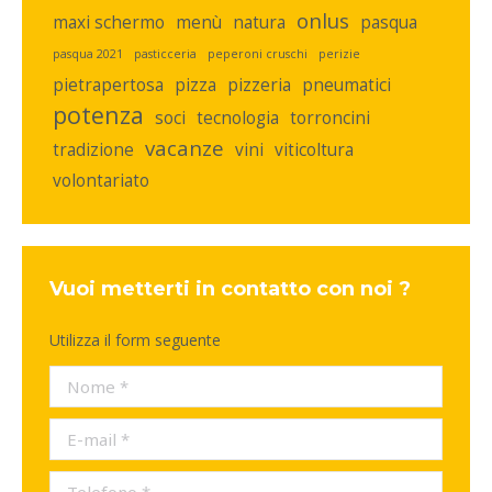
onlus
maxi schermo
menù
natura
pasqua
pasqua 2021
pasticceria
peperoni cruschi
perizie
pietrapertosa
pizza
pizzeria
pneumatici
potenza
soci
tecnologia
torroncini
vacanze
tradizione
vini
viticoltura
volontariato
Vuoi metterti in contatto con noi ?
Utilizza il form seguente
Nome *
E-mail *
Telefono *