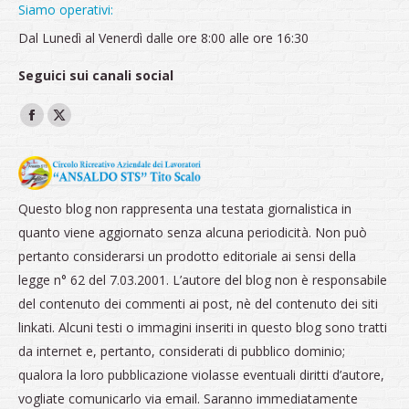
Siamo operativi:
Dal Lunedì al Venerdì dalle ore 8:00 alle ore 16:30
Seguici sui canali social
Ci puoi trovare su:
Facebook
X
page
page
opens
opens
in
in
Questo blog non rappresenta una testata giornalistica in
new
new
quanto viene aggiornato senza alcuna periodicità. Non può
window
window
pertanto considerarsi un prodotto editoriale ai sensi della
legge n° 62 del 7.03.2001. L’autore del blog non è responsabile
del contenuto dei commenti ai post, nè del contenuto dei siti
linkati. Alcuni testi o immagini inseriti in questo blog sono tratti
da internet e, pertanto, considerati di pubblico dominio;
qualora la loro pubblicazione violasse eventuali diritti d’autore,
vogliate comunicarlo via email. Saranno immediatamente