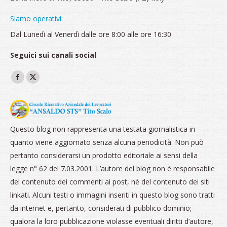
Siamo operativi:
Dal Lunedì al Venerdì dalle ore 8:00 alle ore 16:30
Seguici sui canali social
Ci puoi trovare su:
Facebook
X
page
page
opens
opens
in
in
Questo blog non rappresenta una testata giornalistica in
new
new
quanto viene aggiornato senza alcuna periodicità. Non può
window
window
pertanto considerarsi un prodotto editoriale ai sensi della
legge n° 62 del 7.03.2001. L’autore del blog non è responsabile
del contenuto dei commenti ai post, nè del contenuto dei siti
linkati. Alcuni testi o immagini inseriti in questo blog sono tratti
da internet e, pertanto, considerati di pubblico dominio;
qualora la loro pubblicazione violasse eventuali diritti d’autore,