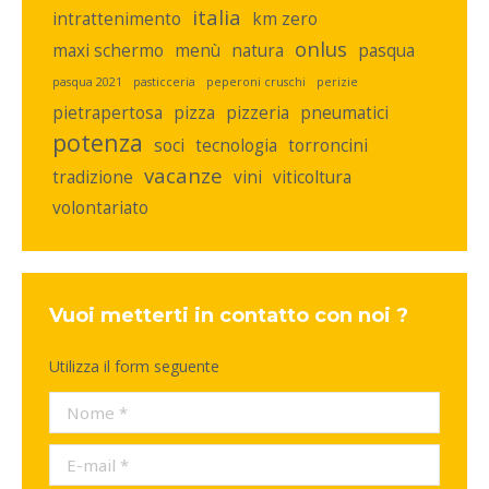
italia
intrattenimento
km zero
onlus
maxi schermo
menù
natura
pasqua
pasqua 2021
pasticceria
peperoni cruschi
perizie
pietrapertosa
pizza
pizzeria
pneumatici
potenza
soci
tecnologia
torroncini
vacanze
tradizione
vini
viticoltura
volontariato
Vuoi metterti in contatto con noi ?
Utilizza il form seguente
Nome *
E-mail *