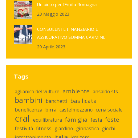
Un aiuto per l’Emilia Romagna
23 Maggio 2023
CONSULENTE FINANZIARIO E
ASSICURATIVO SUMMA CARMINE
20 Aprile 2023
Tags
ambiente
aglianico del vulture
ansaldo sts
bambini
basilicata
banchetti
beneficenza
birra
castelmezzano
cena sociale
cral
famiglia
feste
equilibratura
festa
festività
fitness
giardino
ginnastica
giochi
italia
intrattenimento
km zero