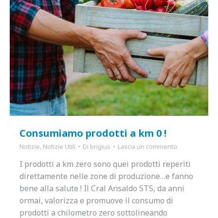
Consumiamo prodotti a km 0 !
Notizie
,
Notizie Utili
Di
brigius
Lascia un commento
I prodotti a km zero sono quei prodotti reperiti
direttamente nelle zone di produzione…e fanno
bene alla salute ! Il Cral Ansaldo STS, da anni
ormai, valorizza e promuove il consumo di
prodotti a chilometro zero sottolineando