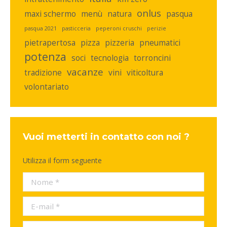
onlus
maxi schermo
menù
natura
pasqua
pasqua 2021
pasticceria
peperoni cruschi
perizie
pietrapertosa
pizza
pizzeria
pneumatici
potenza
soci
tecnologia
torroncini
vacanze
tradizione
vini
viticoltura
volontariato
Vuoi metterti in contatto con noi ?
Utilizza il form seguente
Nome *
E-mail *