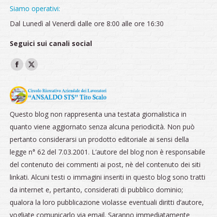
Siamo operativi:
Dal Lunedì al Venerdì dalle ore 8:00 alle ore 16:30
Seguici sui canali social
Ci puoi trovare su:
Facebook
X
page
page
opens
opens
in
in
Questo blog non rappresenta una testata giornalistica in
new
new
quanto viene aggiornato senza alcuna periodicità. Non può
window
window
pertanto considerarsi un prodotto editoriale ai sensi della
legge n° 62 del 7.03.2001. L’autore del blog non è responsabile
del contenuto dei commenti ai post, nè del contenuto dei siti
linkati. Alcuni testi o immagini inseriti in questo blog sono tratti
da internet e, pertanto, considerati di pubblico dominio;
qualora la loro pubblicazione violasse eventuali diritti d’autore,
vogliate comunicarlo via email. Saranno immediatamente