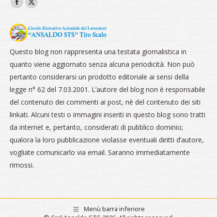
Ci puoi trovare su:
Facebook
X
page
page
opens
opens
in
in
Questo blog non rappresenta una testata giornalistica in
new
new
quanto viene aggiornato senza alcuna periodicità. Non può
window
window
pertanto considerarsi un prodotto editoriale ai sensi della
legge n° 62 del 7.03.2001. L’autore del blog non è responsabile
del contenuto dei commenti ai post, nè del contenuto dei siti
linkati. Alcuni testi o immagini inseriti in questo blog sono tratti
da internet e, pertanto, considerati di pubblico dominio;
qualora la loro pubblicazione violasse eventuali diritti d’autore,
vogliate comunicarlo via email. Saranno immediatamente
rimossi.
Menù barra inferiore