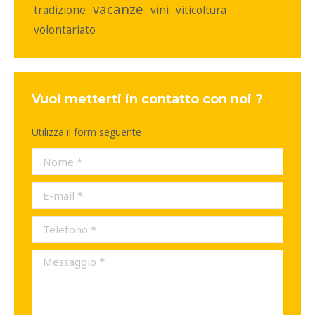
vacanze
tradizione
vini
viticoltura
volontariato
Vuoi metterti in contatto con noi ?
Utilizza il form seguente
Nome *
E-mail *
Telefono *
Messaggio *