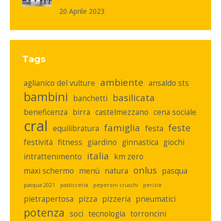
20 Aprile 2023
Tags
ambiente
aglianico del vulture
ansaldo sts
bambini
basilicata
banchetti
beneficenza
birra
castelmezzano
cena sociale
cral
famiglia
feste
equilibratura
festa
festività
fitness
giardino
ginnastica
giochi
italia
intrattenimento
km zero
onlus
maxi schermo
menù
natura
pasqua
pasqua 2021
pasticceria
peperoni cruschi
perizie
pietrapertosa
pizza
pizzeria
pneumatici
potenza
soci
tecnologia
torroncini