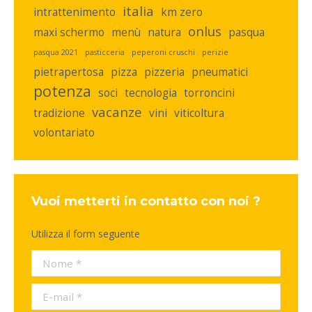
italia
intrattenimento
km zero
onlus
maxi schermo
menù
natura
pasqua
pasqua 2021
pasticceria
peperoni cruschi
perizie
pietrapertosa
pizza
pizzeria
pneumatici
potenza
soci
tecnologia
torroncini
vacanze
tradizione
vini
viticoltura
volontariato
Vuoi metterti in contatto con noi ?
Utilizza il form seguente
Nome *
E-mail *