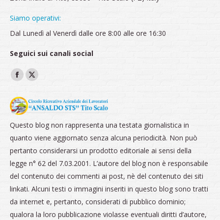
Siamo operativi:
Dal Lunedì al Venerdì dalle ore 8:00 alle ore 16:30
Seguici sui canali social
Ci puoi trovare su:
Facebook
X
page
page
opens
opens
in
in
Questo blog non rappresenta una testata giornalistica in
new
new
quanto viene aggiornato senza alcuna periodicità. Non può
window
window
pertanto considerarsi un prodotto editoriale ai sensi della
legge n° 62 del 7.03.2001. L’autore del blog non è responsabile
del contenuto dei commenti ai post, nè del contenuto dei siti
linkati. Alcuni testi o immagini inseriti in questo blog sono tratti
da internet e, pertanto, considerati di pubblico dominio;
qualora la loro pubblicazione violasse eventuali diritti d’autore,