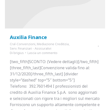
Auxilia Finance
Cral-Convenzioni
,
Mediazione Creditizia
,
Serv. Finanziari - Assicurativi
Di
brigius
Lascia un commento
[two_fifth]SCONTO: (Vedere dettagli)[/two_fifth]
[three_fifth_last]Convenzione valida fino al:
31/12/2020[/three_fifth_last] [divider
style=”dashed” top=”5″ bottom=”5″]
Telefono: 392.7601494 I professionisti del
credito di Auxilia Finance S.p.A. sono aggiornati
e selezionati con rigore tra i migliori sul mercato
Forniscono un supporto altamente competente e