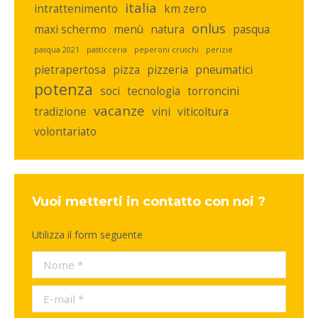
italia
intrattenimento
km zero
onlus
maxi schermo
menù
natura
pasqua
pasqua 2021
pasticceria
peperoni cruschi
perizie
pietrapertosa
pizza
pizzeria
pneumatici
potenza
soci
tecnologia
torroncini
vacanze
tradizione
vini
viticoltura
volontariato
Vuoi metterti in contatto con noi ?
Utilizza il form seguente
Nome *
E-mail *