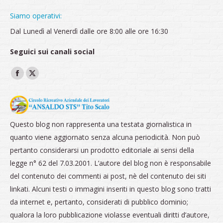
Siamo operativi:
Dal Lunedì al Venerdì dalle ore 8:00 alle ore 16:30
Seguici sui canali social
Ci puoi trovare su:
Facebook
X
page
page
opens
opens
in
in
Questo blog non rappresenta una testata giornalistica in
new
new
quanto viene aggiornato senza alcuna periodicità. Non può
window
window
pertanto considerarsi un prodotto editoriale ai sensi della
legge n° 62 del 7.03.2001. L’autore del blog non è responsabile
del contenuto dei commenti ai post, nè del contenuto dei siti
linkati. Alcuni testi o immagini inseriti in questo blog sono tratti
da internet e, pertanto, considerati di pubblico dominio;
qualora la loro pubblicazione violasse eventuali diritti d’autore,