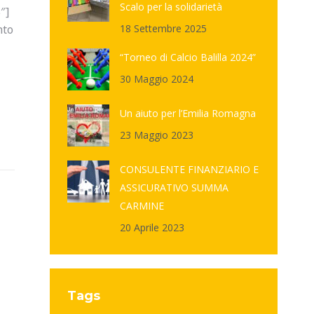
Scalo per la solidarietà
″]
nto
18 Settembre 2025
“Torneo di Calcio Balilla 2024”
30 Maggio 2024
Un aiuto per l’Emilia Romagna
23 Maggio 2023
CONSULENTE FINANZIARIO E
ASSICURATIVO SUMMA
CARMINE
20 Aprile 2023
Tags