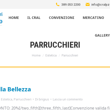
389.053 2200
info@cralpz-
HOME
IL CRAL
CONVENZIONI
MERCATINO
GALLERY
PARRUCCHIERI
Tu sei qui:
Home
Estetica
Parrucchieri
lla Bellezza
,
Estetica
,
Parrucchieri
Di
brigius
Lascia un commento
ONTO: 20%[/two_fifth][three_fifth_last]Convenzione valida f