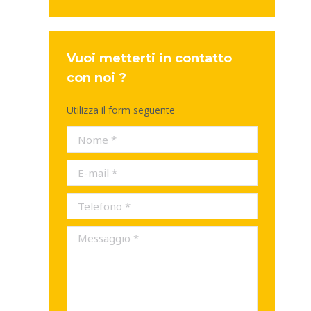
Vuoi metterti in contatto
con noi ?
Utilizza il form seguente
Nome *
E-mail *
Telefono *
Messaggio *