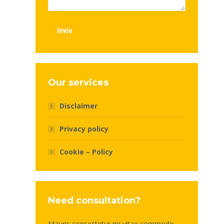
Invia
Our services
Disclaimer
Privacy policy
Cookie – Policy
Need consultation?
Mauris consectetur mi vitae commodo -