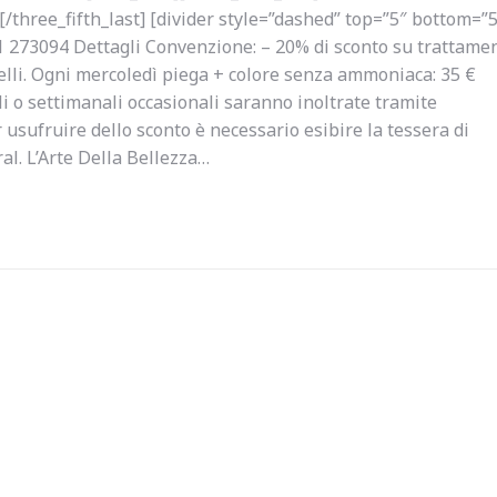
[/three_fifth_last] [divider style=”dashed” top=”5″ bottom=”5
1 273094 Dettagli Convenzione: – 20% di sconto su trattame
elli. Ogni mercoledì piega + colore senza ammoniaca: 35 €
i o settimanali occasionali saranno inoltrate tramite
sufruire dello sconto è necessario esibire la tessera di
ral. L’Arte Della Bellezza…