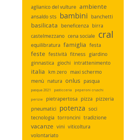
ambiente
aglianico del vulture
bambini
ansaldo sts
banchetti
basilicata
beneficenza
birra
cral
castelmezzano
cena sociale
famiglia
equilibratura
festa
feste
festività
fitness
giardino
ginnastica
giochi
intrattenimento
italia
km zero
maxi schermo
onlus
menù
natura
pasqua
pasqua 2021
pasticceria
peperoni cruschi
pietrapertosa
pizza
pizzeria
perizie
potenza
pneumatici
soci
tecnologia
torroncini
tradizione
vacanze
vini
viticoltura
volontariato