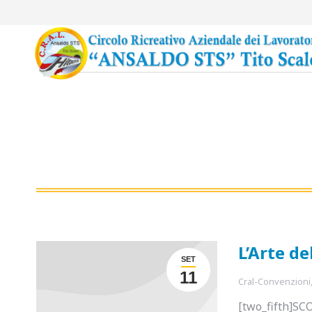
L’Arte de
SET
11
Cral-Convenzioni
[two_fifth]SC