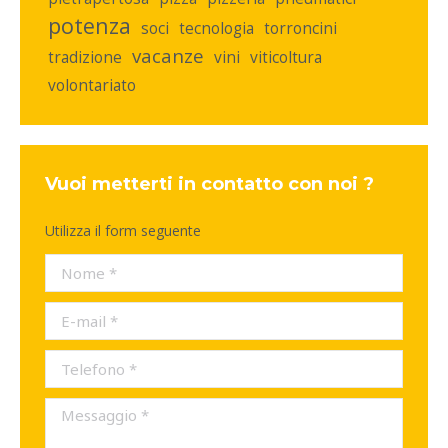
potenza
soci
tecnologia
torroncini
vacanze
tradizione
vini
viticoltura
volontariato
Vuoi metterti in contatto con noi ?
Utilizza il form seguente
Nome *
E-mail *
Telefono *
Messaggio *