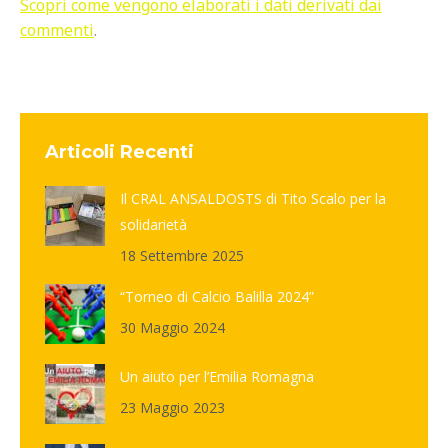
Scopri come vengono elaborati i dati derivati dai
commenti
.
Articoli Recenti
Il CRAL ANSALDOSTS di Tito Scalo per la
solidarietà
18 Settembre 2025
“Torneo di Calcio Balilla 2024”
30 Maggio 2024
Un aiuto per l’Emilia Romagna
23 Maggio 2023