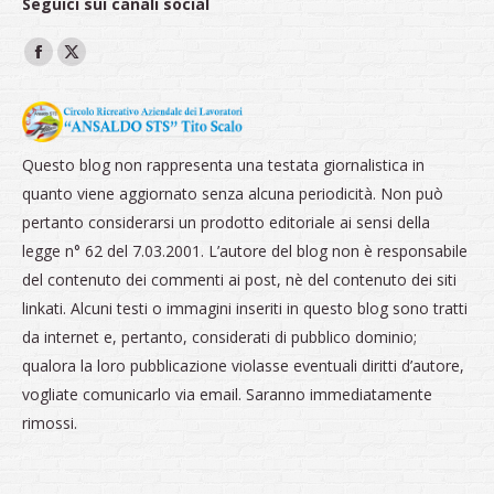
Seguici sui canali social
Ci puoi trovare su:
Facebook
X
page
page
opens
opens
in
in
Questo blog non rappresenta una testata giornalistica in
new
new
quanto viene aggiornato senza alcuna periodicità. Non può
window
window
pertanto considerarsi un prodotto editoriale ai sensi della
legge n° 62 del 7.03.2001. L’autore del blog non è responsabile
del contenuto dei commenti ai post, nè del contenuto dei siti
linkati. Alcuni testi o immagini inseriti in questo blog sono tratti
da internet e, pertanto, considerati di pubblico dominio;
qualora la loro pubblicazione violasse eventuali diritti d’autore,
vogliate comunicarlo via email. Saranno immediatamente
rimossi.