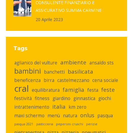
CONSULENTE FINANZIARIO E
ASSICURATIVO SUMMA CARMINE
20 Aprile 2023
Tags
ambiente
aglianico del vulture
ansaldo sts
bambini
basilicata
banchetti
beneficenza
birra
castelmezzano
cena sociale
cral
famiglia
feste
equilibratura
festa
festività
fitness
giardino
ginnastica
giochi
italia
intrattenimento
km zero
onlus
maxi schermo
menù
natura
pasqua
pasqua 2021
pasticceria
peperoni cruschi
perizie
pietrapertosa
pizza
pizzeria
pneumatici