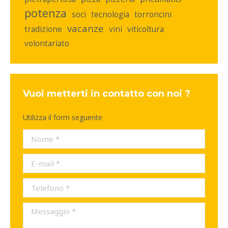
potenza
soci
tecnologia
torroncini
vacanze
tradizione
vini
viticoltura
volontariato
Vuoi metterti in contatto con noi ?
Utilizza il form seguente
Nome *
E-mail *
Telefono *
Messaggio *