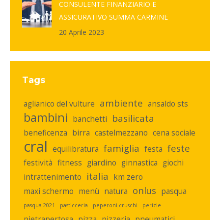
CONSULENTE FINANZIARIO E
ASSICURATIVO SUMMA CARMINE
20 Aprile 2023
Tags
ambiente
aglianico del vulture
ansaldo sts
bambini
basilicata
banchetti
beneficenza
birra
castelmezzano
cena sociale
cral
famiglia
feste
equilibratura
festa
festività
fitness
giardino
ginnastica
giochi
italia
intrattenimento
km zero
onlus
maxi schermo
menù
natura
pasqua
pasqua 2021
pasticceria
peperoni cruschi
perizie
pietrapertosa
pizza
pizzeria
pneumatici