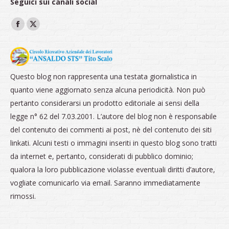
Seguici sui canali social
Ci puoi trovare su:
Facebook
X
page
page
opens
opens
in
in
Questo blog non rappresenta una testata giornalistica in
new
new
quanto viene aggiornato senza alcuna periodicità. Non può
window
window
pertanto considerarsi un prodotto editoriale ai sensi della
legge n° 62 del 7.03.2001. L’autore del blog non è responsabile
del contenuto dei commenti ai post, nè del contenuto dei siti
linkati. Alcuni testi o immagini inseriti in questo blog sono tratti
da internet e, pertanto, considerati di pubblico dominio;
qualora la loro pubblicazione violasse eventuali diritti d’autore,
vogliate comunicarlo via email. Saranno immediatamente
rimossi.