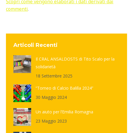
Scopri come vengono elaborati i dati derivati dai
commenti
.
Articoli Recenti
Il CRAL ANSALDOSTS di Tito Scalo per la
solidarietà
18 Settembre 2025
“Torneo di Calcio Balilla 2024”
30 Maggio 2024
Un aiuto per l’Emilia Romagna
23 Maggio 2023