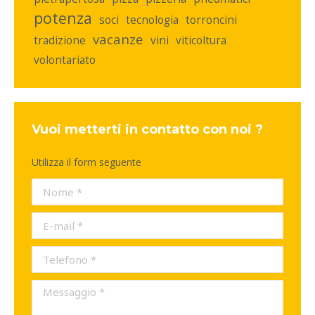
potenza
soci
tecnologia
torroncini
vacanze
tradizione
vini
viticoltura
volontariato
Vuoi metterti in contatto con noi ?
Utilizza il form seguente
Nome *
E-mail *
Telefono *
Messaggio *