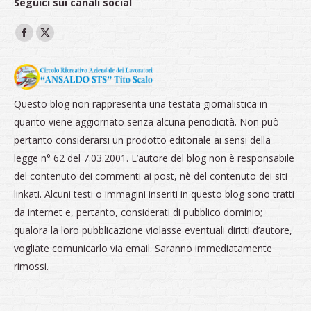
Seguici sui canali social
Ci puoi trovare su:
Facebook
X
page
page
opens
opens
in
in
Questo blog non rappresenta una testata giornalistica in
new
new
quanto viene aggiornato senza alcuna periodicità. Non può
window
window
pertanto considerarsi un prodotto editoriale ai sensi della
legge n° 62 del 7.03.2001. L’autore del blog non è responsabile
del contenuto dei commenti ai post, nè del contenuto dei siti
linkati. Alcuni testi o immagini inseriti in questo blog sono tratti
da internet e, pertanto, considerati di pubblico dominio;
qualora la loro pubblicazione violasse eventuali diritti d’autore,
vogliate comunicarlo via email. Saranno immediatamente
rimossi.