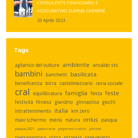
CONSULENTE FINANZIARIO E
ASSICURATIVO SUMMA CARMINE
20 Aprile 2023
Tags
ambiente
aglianico del vulture
ansaldo sts
bambini
basilicata
banchetti
beneficenza
birra
castelmezzano
cena sociale
cral
famiglia
feste
equilibratura
festa
festività
fitness
giardino
ginnastica
giochi
italia
intrattenimento
km zero
onlus
maxi schermo
menù
natura
pasqua
pasqua 2021
pasticceria
peperoni cruschi
perizie
pietrapertosa
pizza
pizzeria
pneumatici