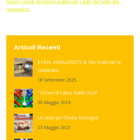
Scopri come vengono elaborati i dati derivati dai
commenti
.
Articoli Recenti
Il CRAL ANSALDOSTS di Tito Scalo per la
solidarietà
18 Settembre 2025
“Torneo di Calcio Balilla 2024”
30 Maggio 2024
Un aiuto per l’Emilia Romagna
23 Maggio 2023