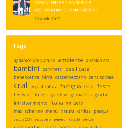
CONSULENTE FINANZIARIO E
ASSICURATIVO SUMMA CARMINE
20 Aprile 2023
Tags
ambiente
aglianico del vulture
ansaldo sts
bambini
basilicata
banchetti
beneficenza
birra
castelmezzano
cena sociale
cral
famiglia
feste
equilibratura
festa
festività
fitness
giardino
ginnastica
giochi
italia
intrattenimento
km zero
onlus
maxi schermo
menù
natura
pasqua
pasqua 2021
pasticceria
peperoni cruschi
perizie
pietrapertosa
pizza
pizzeria
pneumatici