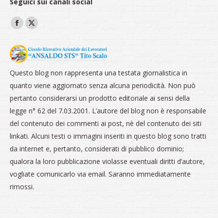
Seguici sui canali social
Ci puoi trovare su:
Facebook
X
page
page
opens
opens
in
in
Questo blog non rappresenta una testata giornalistica in
new
new
quanto viene aggiornato senza alcuna periodicità. Non può
window
window
pertanto considerarsi un prodotto editoriale ai sensi della
legge n° 62 del 7.03.2001. L’autore del blog non è responsabile
del contenuto dei commenti ai post, nè del contenuto dei siti
linkati. Alcuni testi o immagini inseriti in questo blog sono tratti
da internet e, pertanto, considerati di pubblico dominio;
qualora la loro pubblicazione violasse eventuali diritti d’autore,
vogliate comunicarlo via email. Saranno immediatamente
rimossi.