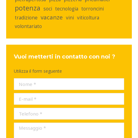
potenza
soci
tecnologia
torroncini
vacanze
tradizione
vini
viticoltura
volontariato
Vuoi metterti in contatto con noi ?
Utilizza il form seguente
Nome *
E-mail *
Telefono *
Messaggio *