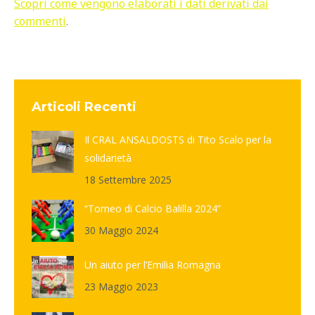
Scopri come vengono elaborati i dati derivati dai
commenti
.
Articoli Recenti
Il CRAL ANSALDOSTS di Tito Scalo per la
solidarietà
18 Settembre 2025
“Torneo di Calcio Balilla 2024”
30 Maggio 2024
Un aiuto per l’Emilia Romagna
23 Maggio 2023